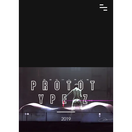
PROTOT
YPE Z
2019